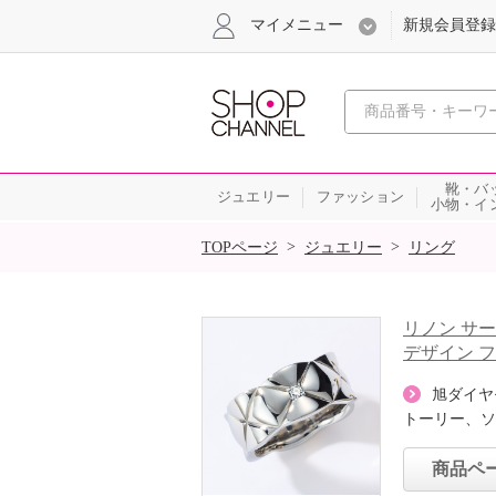
マイメニュー
新規会員登録
心おどる、瞬
靴・バ
ジュエリー
ファッション
小物・イ
SALE
>
>
TOPページ
ジュエリー
リング
リノン サ
デザイン 
旭ダイヤ
トーリー、ソ
商品ペ