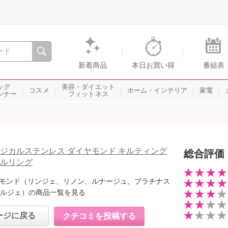
間を。通販・テレビショッピングのショップチャンネル
新着商品
本日お買い得
番組表
ッグ
美容・ダイエット
コスメ
ホーム・インテリア
家電
ンナー
フィットネス
ージカルステンレス ダイヤモンド キルティング
総合評価
フルリング
モンド（リンジェ、リノン、ルナージュ、プラチナス
ルジェ）の商品一覧を見る
ージに戻る
クチコミを投稿する