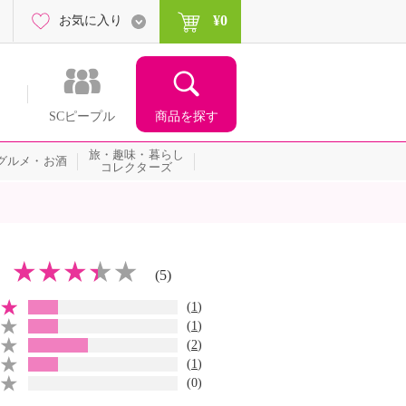
¥0
お気に入り
商品を探す
SCピープル
旅・趣味・暮らし
グルメ・お酒
コレクターズ
(5)
(
1
)
(
1
)
(
2
)
(
1
)
(0)