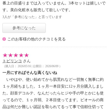
番上の目盛りまでは入っていません。3本セットは嬉しいで
す。美白化粧水も販売して欲しいです。
3人が「参考になった」と言っています
参考になった
このお客様の他のクチコミを見る
トビリンコ
さん
（購入日： 2026/05/16 | 公開日： 2026/06/09 ）
一月にすればそんな高くないね
いやはや、使い始めてから肌荒れなど一切無く無事に約
１ヶ月経ちました。１ヶ月一本目安に12ヶ月分購入しまし
た。顔首デコルテ、なんだったらヒジや手の甲とかにも使
ってるので、１ヶ月弱、２本目使ってます。ビオールの商
品は何だか難しい認証を取られてるって事で信頼仕切って