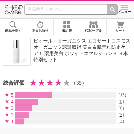
SHOP CHANNEL 
メニュー
商品を探す
本日お買得
番組表
SCピープル
カート
ビオール オーガニクス エコサートコスモス
オーガニック認証取得 美白＆肌荒れ防止ケ
ア！ 薬用美白 ホワイトエマルジョンＨ ３本
特別セット
総合評価
（35）
5
（
13
）
4
（
8
）
3
（
6
）
2
（
5
）
1
（
3
）