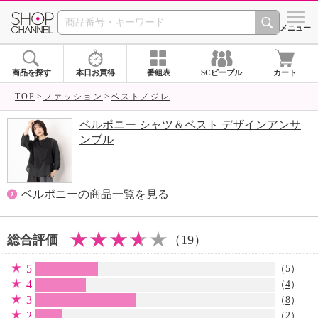
SHOP CHANNEL 
メニュー
商品を探す
本日お買得
番組表
SCピープル
カート
TOP
ファッション
ベスト／ジレ
ベルポニー シャツ＆ベスト デザインアンサ
ンブル
ベルポニーの商品一覧を見る
総合評価
（19）
5
（
5
）
4
（
4
）
3
（
8
）
2
（
2
）