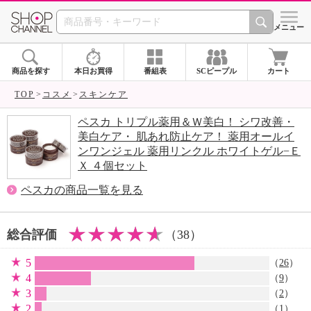
SHOP CHANNEL 
メニュー
商品を探す
本日お買得
番組表
SCピープル
カート
TOP
コスメ
スキンケア
ペスカ トリプル薬用＆Ｗ美白！ シワ改善・
美白ケア・ 肌あれ防止ケア！ 薬用オールイ
ンワンジェル 薬用リンクル ホワイトゲル−Ｅ
Ｘ ４個セット
ペスカの商品一覧を見る
総合評価
（38）
5
（
26
）
4
（
9
）
3
（
2
）
2
（
1
）