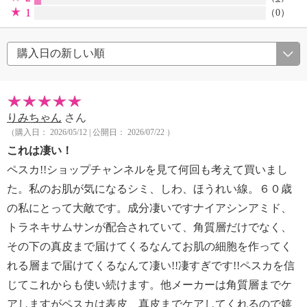
1
（0）
りみちゃん
さん
（購入日： 2026/05/12 | 公開日： 2026/07/22 ）
これは凄い！
ペスカ!!ショップチャンネルを見て何回も考えて買いまし
た。私のお肌が気になるシミ、しわ、ほうれい線。６０歳
の私にとって大敵です。成分凄いですナイアシンアミド、
トラネキサムサンが配合されていて、角質層だけでなく、
その下の真皮まで届けてくるなんてお肌の細胞を作ってく
れる層まで届けてくるなんて凄い!!凄すぎです!!ペスカを信
じてこれからも使い続けます。他メーカーは角質層までケ
アしますがペスカは表皮、真皮までケアしてくれるので嬉