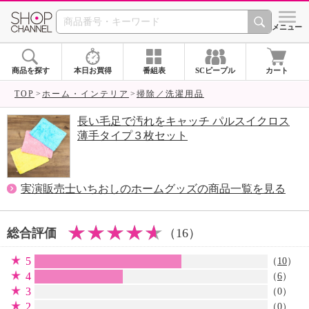
SHOP CHANNEL 
メニュー
商品を探す
本日お買得
番組表
SCピープル
カート
TOP
ホーム・インテリア
掃除／洗濯用品
長い毛足で汚れをキャッチ パルスイクロス
薄手タイプ３枚セット
実演販売士いちおしのホームグッズの商品一覧を見る
総合評価
（16）
5
（
10
）
4
（
6
）
3
（0）
2
（0）