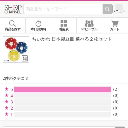
SHOP CHANNEL 
メニュー
商品を探す
本日お買得
番組表
SCピープル
カート
ちいかわ 日本製豆皿 選べる２枚セット
2件のクチコミ
5
（
2
）
4
（0）
3
（0）
2
（0）
1
（0）