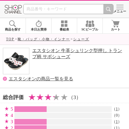
SHOP CHANNEL 
メニュー
商品を探す
本日お買得
番組表
SCピープル
カート
TOP
靴・バッグ・小物・インナー
シューズ
エスタシオン 牛革シュリンク型押し トラン
プ柄 サボシューズ
エスタシオンの商品一覧を見る
総合評価
（3）
5
（
1
）
4
（0）
3
（
1
）
2
（
1
）