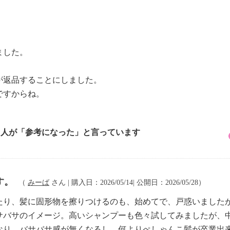
。
ました。
が返品することにしました。
ですからね。
5 人が「参考になった」と言っています
す。
（
みーば
さん | 購入日：2026/05/14| 公開日：2026/05/28）
たり、髪に固形物を擦りつけるのも、始めてで、戸惑いました
サバサのイメージ。高いシャンプーも色々試してみましたが、
なり、バサバサ感が無くなるし、何よりぺしゃんこ髪が卒業出