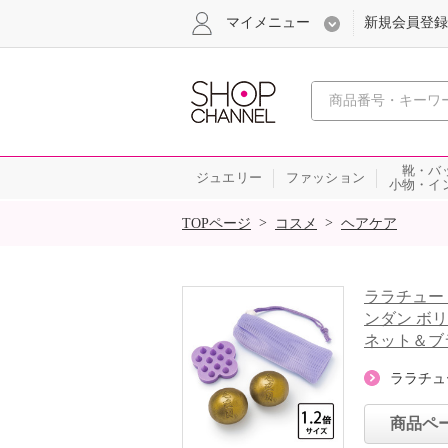
マイメニュー
新規会員登録
心おどる、瞬
靴・バ
ジュエリー
ファッション
小物・イ
SALE
>
>
TOPページ
コスメ
ヘアケア
ララチュー
ンダン ボ
ネット＆ブ
ララチュ
商品ペ