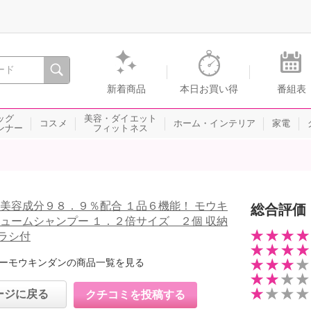
間を。通販・テレビショッピングのショップチャンネル
新着商品
本日お買い得
番組表
ッグ
美容・ダイエット
コスメ
ホーム・インテリア
家電
ンナー
フィットネス
 美容成分９８．９％配合 １品６機能！ モウキ
総合評価
リュームシャンプー １．２倍サイズ ２個 収納
ラシ付
ーモウキンダンの商品一覧を見る
ージに戻る
クチコミを投稿する