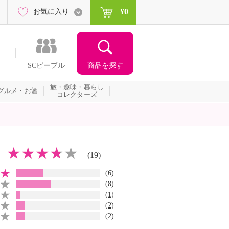
¥0
お気に入り
商品を探す
SCピープル
旅・趣味・暮らし
グルメ・お酒
コレクターズ
(19)
(
6
)
(
8
)
(
1
)
(
2
)
(
2
)