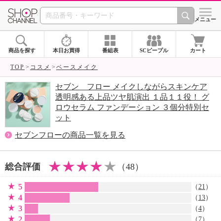
SHOP CHANNEL 
メニュー
商品を探す
本日お買得
番組表
SCピープル
カート
TOP
コスメ
ベースメイク
セブン フロー メイクしながらスキンケア
透明感ある上品ツヤ肌演出 １品１１役！ グ
ロウセラム ファンデーション ３個分特別セ
ット
セブンフローの商品一覧を見る
総合評価
（48）
5
（
21
）
4
（
13
）
3
（
4
）
2
（
7
）