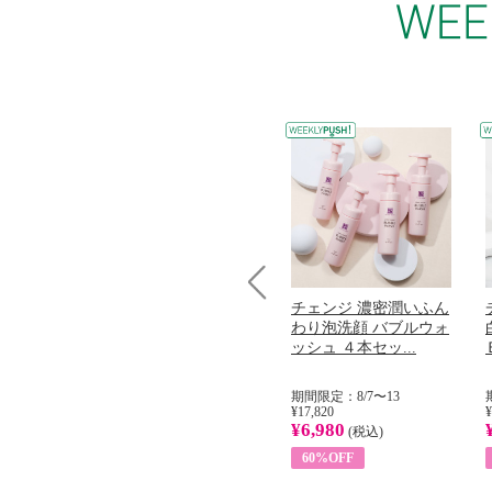
コラーゲン
オリタリア社 エキスト
チェンジ 濃密潤いふん
Prev
加熱２５度
ラバージン オリーブオ
わり泡洗顔 バブルウォ
...
イル （ノンフィ...
ッシュ ４本セッ...
31
期間限定：8/1〜31
期間限定：8/7〜13
¥22,400
¥17,820
¥
¥8,200
¥6,980
)
(税込)
(税込)
63%OFF
60%OFF