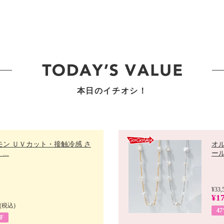
本日のイチオシ！
モン ＵＶカット・接触冷感 さ
オ
..
ール 
¥33,
¥17
(税込)
4
F