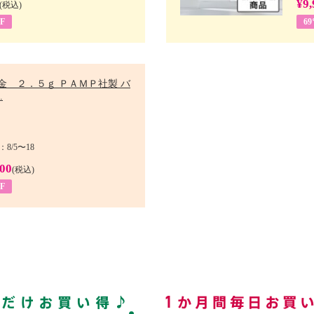
¥9,
(税込)
F
6
金 ２．５ｇ ＰＡＭＰ社製 バ
.
8/5〜18
900
(税込)
F