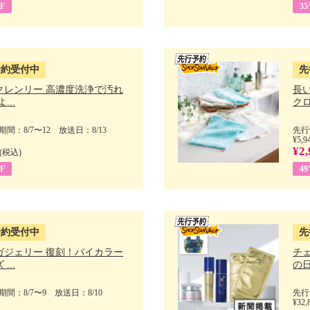
F
3
予約受付中
先
クレンリー 高濃度洗浄で汚れ
長
...
クロ
間：8/7〜12 放送日：8/13
先行
¥5,9
¥2,
(税込)
F
4
予約受付中
先
ガジェリー 復刻！バイカラー
チ
...
の日 
間：8/7〜9 放送日：8/10
先行
¥32,