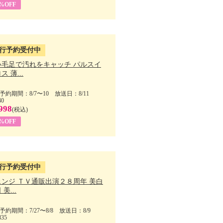
5%OFF
行予約受付中
い毛足で汚れをキャッチ パルスイ
ス 薄...
予約期間：8/7〜10 放送日：8/11
40
998
(税込)
9%OFF
行予約受付中
ェンジ ＴＶ通販出演２８周年 美白
美...
予約期間：7/27〜8/8 放送日：8/9
835