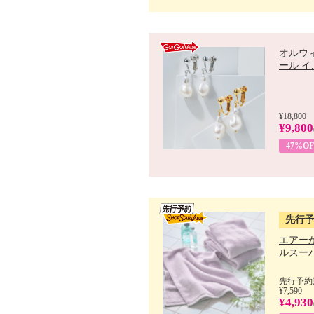
オルウ
ール イ..
¥18,800
¥9,800
47%OF
先行
エアー
ルスーパ
先行予約期
¥7,590
¥4,930