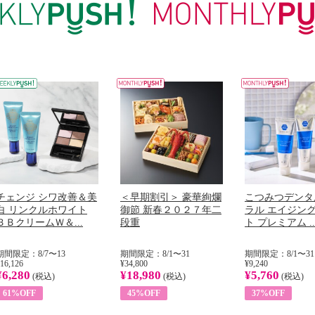
チェンジ シワ改善＆美
＜早期割引＞ 豪華絢爛
こつみつデンタ
白 リンクルホワイト
御節 新春２０２７年二
ラル エイジン
ＢＢクリームＷ＆...
段重
ト プレミアム ..
期間限定：8/7〜13
期間限定：8/1〜31
期間限定：8/1〜31
16,126
¥34,800
¥9,240
¥6,280
¥18,980
¥5,760
(税込)
(税込)
(税込)
61%OFF
45%OFF
37%OFF