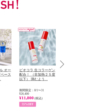
ル オー
ビオコラ 生コラーゲン
オリタリア社 エキスト
チ
Next
グペース
配合！ （非加熱２５度
ラバージン オリーブオ
わ
.
以下） 弾むよう...
イル （ノンフィ...
ッ
期間限定：8/1〜31
期間限定：8/1〜31
期
¥26,400
¥22,400
¥17
¥11,800
¥8,200
¥6
(税込)
(税込)
55%OFF
63%OFF