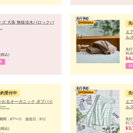
ィズ 大珠 無核淡水バロックパ
先
.
エ
ルス
先行
¥6,6
(税込)
¥4,
F
3
予約受付中
先
かおるオーガニック ボブパイ
エ
ー...
ルス
間：8/7〜11 放送日：8/12
先行
¥5,7
¥3,
(税込)