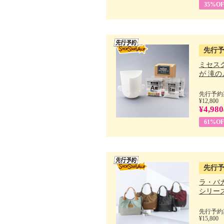
35%OF
先行
ミセス
が 滝のよ
先行予約期
¥12,800
¥4,980
61%OF
先行
ラ・バ
シリーズ 
先行予約期
¥15,800