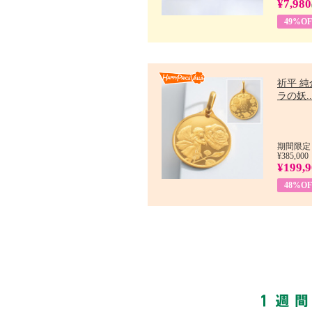
¥7,980
49%OF
祈平 純
ラの妖..
期間限定：
¥385,000
¥199,
48%OF