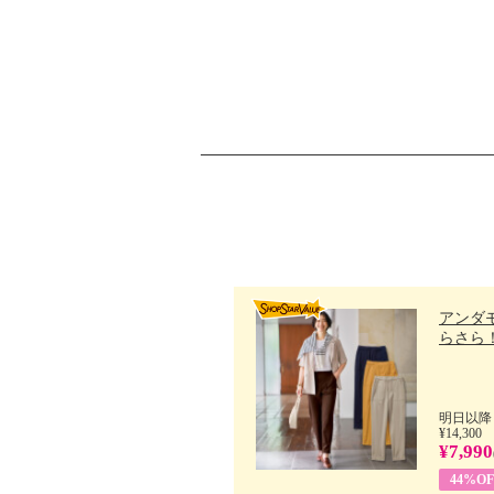
アンダ
らさら！.
明日以降
¥14,300
¥7,990
44%OF