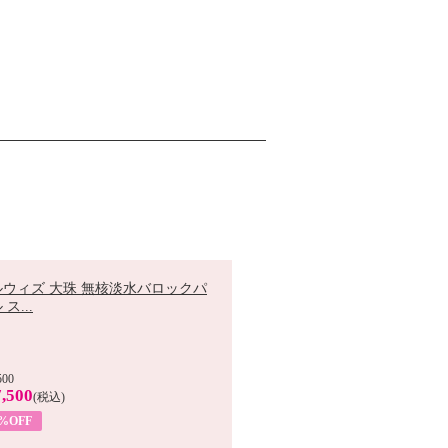
ルウィズ 大珠 無核淡水バロックパ
ス...
500
,500
(税込)
7%OFF