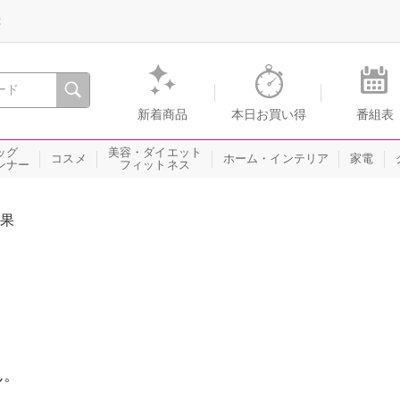
録
、瞬間を。通販・テレビショッピングのショップチャンネル
新着商品
本日お買い得
番組表
ッグ
美容・ダイエット
コスメ
ホーム・インテリア
家電
ンナー
フィットネス
果
ん。