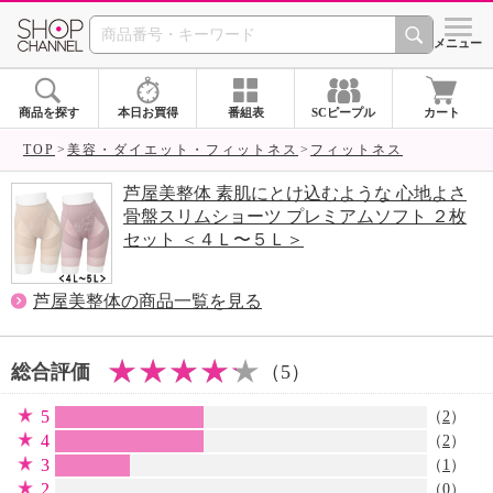
SHOP CHANNEL 
メニュー
商品を探す
本日お買得
番組表
SCピープル
カート
TOP
美容・ダイエット・フィットネス
フィットネス
芦屋美整体 素肌にとけ込むような 心地よさ
骨盤スリムショーツ プレミアムソフト ２枚
セット ＜４Ｌ〜５Ｌ＞
芦屋美整体の商品一覧を見る
総合評価
（5）
5
（
2
）
4
（
2
）
3
（
1
）
2
（0）