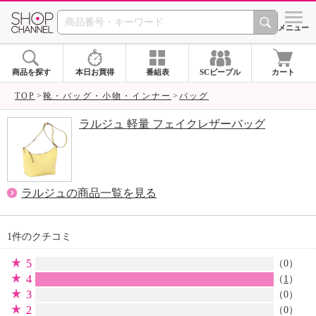
SHOP CHANNEL 
メニュー
商品を探す
本日お買得
番組表
SCピープル
カート
TOP
靴・バッグ・小物・インナー
バッグ
ラルジュ 軽量 フェイクレザーバッグ
ラルジュの商品一覧を見る
1件のクチコミ
5
（0）
4
（
1
）
3
（0）
2
（0）