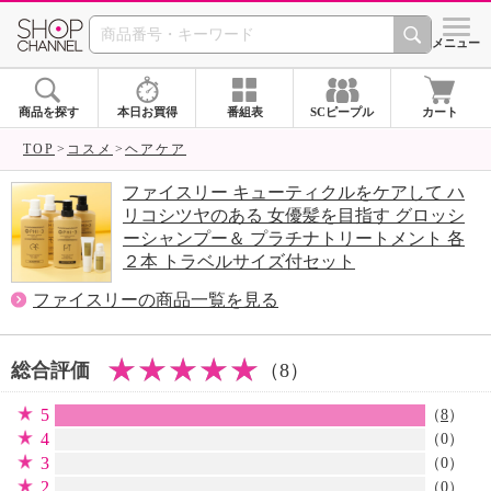
SHOP CHANNEL 
メニュー
商品を探す
本日お買得
番組表
SCピープル
カート
TOP
コスメ
ヘアケア
ファイスリー キューティクルをケアして ハ
リコシツヤのある 女優髪を目指す グロッシ
ーシャンプー＆ プラチナトリートメント 各
２本 トラベルサイズ付セット
ファイスリーの商品一覧を見る
総合評価
（8）
5
（
8
）
4
（0）
3
（0）
2
（0）