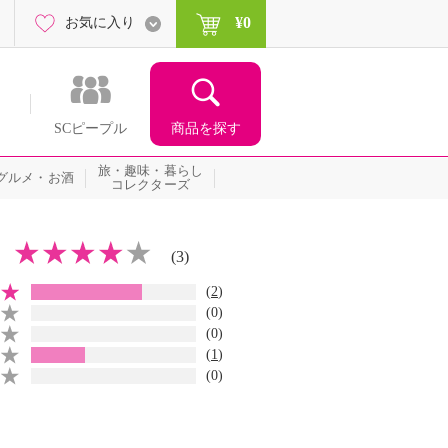
¥0
お気に入り
商品を探す
SCピープル
旅・趣味・暮らし
グルメ・お酒
コレクターズ
(3)
(
2
)
(0)
(0)
(
1
)
(0)