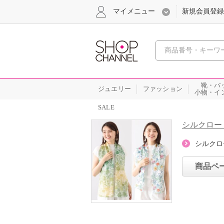
マイメニュー
新規会員登録
心おどる、瞬
靴・バ
ジュエリー
ファッション
小物・イ
SALE
シルクロー
シルクロ
商品ペ