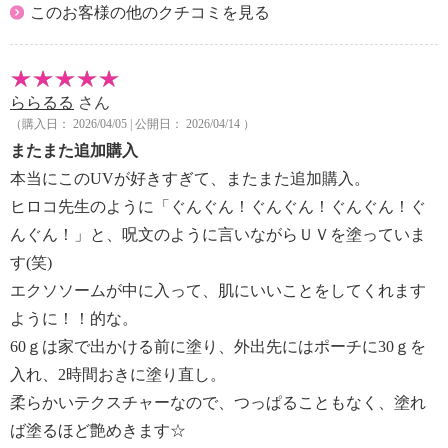
このお客様の他のクチコミを見る
ららるる
さん
（購入日： 2026/04/05 | 公開日： 2026/04/14 ）
またまた追加購入
本当にこのUVが好きすぎて、またまた追加購入。
ヒロコ先生のように「ぐんぐん！ぐんぐん！ぐんぐん！ぐ
んぐん！」と、呪文のように言いながらＵＶを塗っていま
す(笑)
エクソソームが中に入って、肌にいいことをしてくれます
ように！！的な。
60ｇは家で出かける前に塗り、外出先にはポーチに30ｇを
入れ、2時間おきに塗り直し。
柔らかいテクスチャーなので、つっぱることもなく、塗れ
ば塗るほど艶めきます☆