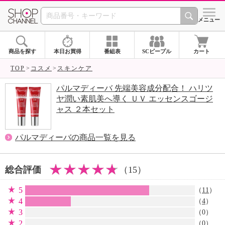
SHOP CHANNEL 
メニュー
商品を探す
本日お買得
番組表
SCピープル
カート
TOP
コスメ
スキンケア
パルマディーバ 先端美容成分配合！ ハリツ
ヤ潤い素肌美へ導く ＵＶ エッセンスゴージ
ャス ２本セット
パルマディーバの商品一覧を見る
総合評価
（15）
5
（
11
）
4
（
4
）
3
（0）
2
（0）