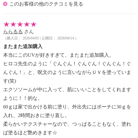
このお客様の他のクチコミを見る
ららるる
さん
（購入日： 2026/04/05 | 公開日： 2026/04/14 ）
またまた追加購入
本当にこのUVが好きすぎて、またまた追加購入。
ヒロコ先生のように「ぐんぐん！ぐんぐん！ぐんぐん！ぐ
んぐん！」と、呪文のように言いながらＵＶを塗っていま
す(笑)
エクソソームが中に入って、肌にいいことをしてくれます
ように！！的な。
60ｇは家で出かける前に塗り、外出先にはポーチに30ｇを
入れ、2時間おきに塗り直し。
柔らかいテクスチャーなので、つっぱることもなく、塗れ
ば塗るほど艶めきます☆