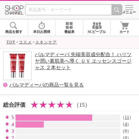
SHOP CHANNEL 
メニュー
商品を探す
本日お買得
番組表
SCピープル
カート
TOP
コスメ
スキンケア
パルマディーバ 先端美容成分配合！ ハリツ
ヤ潤い素肌美へ導く ＵＶ エッセンスゴージ
ャス ２本セット
パルマディーバの商品一覧を見る
総合評価
（15）
5
（
11
）
4
（
4
）
3
（0）
2
（0）