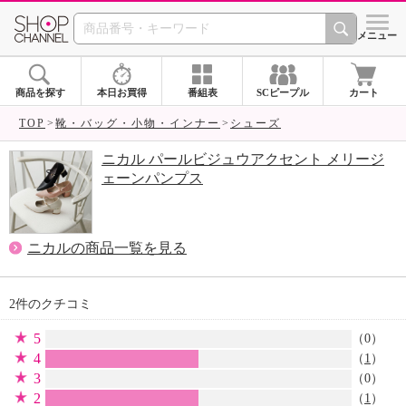
SHOP CHANNEL 
メニュー
商品を探す
本日お買得
番組表
SCピープル
カート
TOP
靴・バッグ・小物・インナー
シューズ
ニカル パールビジュウアクセント メリージ
ェーンパンプス
ニカルの商品一覧を見る
2件のクチコミ
5
（0）
4
（
1
）
3
（0）
2
（
1
）