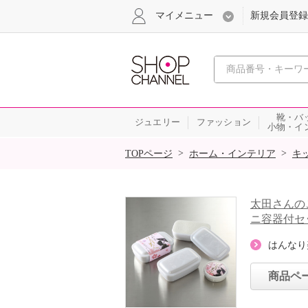
マイメニュー
新規会員登録
心おどる、瞬
靴・バ
ジュエリー
ファッション
小物・イ
SALE
>
>
TOPページ
ホーム・インテリア
キ
太田さんの
ニ容器付セ
はんなり
商品ペ