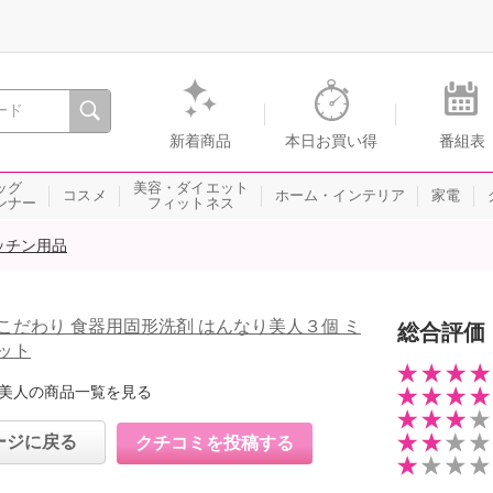
間を。通販・テレビショッピングのショップチャンネル
新着商品
本日お買い得
番組表
ッグ
美容・ダイエット
コスメ
ホーム・インテリア
家電
ンナー
フィットネス
ッチン用品
こだわり 食器用固形洗剤 はんなり美人３個 ミ
総合評価
ット
美人の商品一覧を見る
ージに戻る
クチコミを投稿する