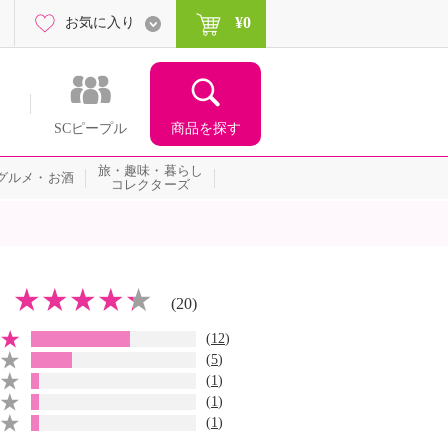
¥0
お気に入り
商品を探す
SCピープル
旅・趣味・暮らし
グルメ・お酒
コレクターズ
(20)
(
12
)
(
5
)
(
1
)
(
1
)
(
1
)