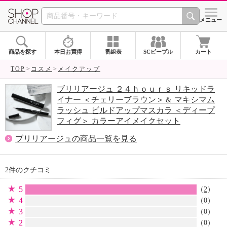
SHOP CHANNEL 
メニュー
商品を探す
本日お買得
番組表
SCピープル
カート
TOP
コスメ
メイクアップ
ブリリアージュ ２４ｈｏｕｒｓ リキッドラ
イナー ＜チェリーブラウン＞＆ マキシマム
ラッシュ ビルドアップマスカラ ＜ディープ
フィグ＞ カラーアイメイクセット
ブリリアージュの商品一覧を見る
2件のクチコミ
5
（
2
）
4
（0）
3
（0）
2
（0）