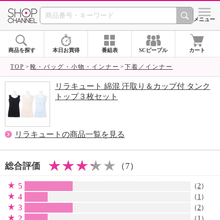
SHOP CHANNEL 
メニュー
商品を探す
本日お買得
番組表
SCピープル
カート
TOP
靴・バッグ・小物・インナー
下着／インナー
リラキュート 綿混 汗取り＆カップ付 タンク
トップ３枚セット
リラキュートの商品一覧を見る
総合評価
（7）
5
（
2
）
4
（
1
）
3
（
2
）
2
（
1
）