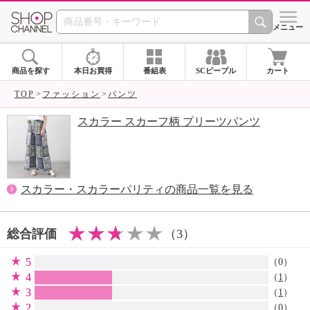
SHOP CHANNEL 
メニュー
商品を探す
本日お買得
番組表
SCピープル
カート
TOP
ファッション
パンツ
スカラー スカーフ柄 プリーツパンツ
スカラー・スカラーパリティの商品一覧を見る
総合評価
（3）
5
（0）
4
（
1
）
3
（
1
）
2
（0）