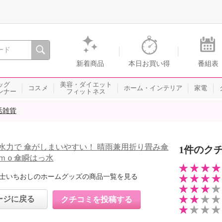
間を。通販・テレビショッピングのショップチャンネル
新着商品
本日お買い得
番組表
ッグ
美容・ダイエット
コスメ
ホーム・インテリア
家電
ンナー
フィットネス
活雑貨
水力で 傘がしまいやすい！ 晴雨兼用折り畳み傘
1件のク
ｍｏ傘瞬はっ水
士いちおしのホームグッズの商品一覧を見る
ージに戻る
クチコミを投稿する