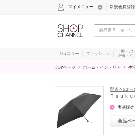
マイメニュー
新規会員登録
心おどる、瞬
靴・バ
ジュエリー
ファッション
小物・イ
SALE
>
>
TOPページ
ホーム・インテリア
生
驚きのはっ
Ｔｓｕｋｕ
実演販売
商品ペ