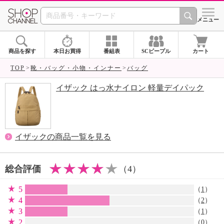
SHOP CHANNEL 
メニュー
商品を探す
本日お買得
番組表
SCピープル
カート
TOP
靴・バッグ・小物・インナー
バッグ
イザック はっ水ナイロン 軽量デイパック
イザックの商品一覧を見る
総合評価
（4）
5
（
1
）
4
（
2
）
3
（
1
）
2
（0）