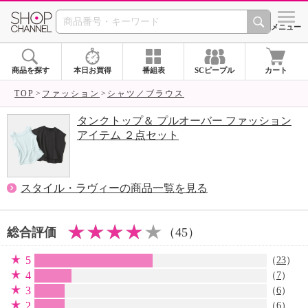
SHOP CHANNEL 
メニュー
商品を探す
本日お買得
番組表
SCピープル
カート
TOP
ファッション
シャツ／ブラウス
タンクトップ＆ プルオーバー ファッション
アイテム ２点セット
スタイル・ラヴィーの商品一覧を見る
総合評価
（45）
5
（
23
）
4
（
7
）
3
（
6
）
2
（
6
）