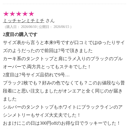
ミッチャンミチミチ
さん
（購入日： 2026/06/10 | 公開日： 2026/06/15 ）
2度目の購入です
サイズ表から言うと本来9号ですが口コミではゆったりサイ
ズのようだったので前回は7号で頂きました
カーキ系のタンクトップと肩にラメ入りのブラックのプル
オーバーで.両方共とってもステキでした！
2度目は7号サイズ品切れで9号…
ブラック2枚でも？好みの色でなくても？このお値段なら普
段着にと思い注文しましたがオンエアと全く同じのが届き
ました
シルバーのタンクトップもホワイトにブラックラインのア
シンメトリーもサイズ大丈夫でした！
おまけにこの日は300円offのお得な日でラッキーでした！