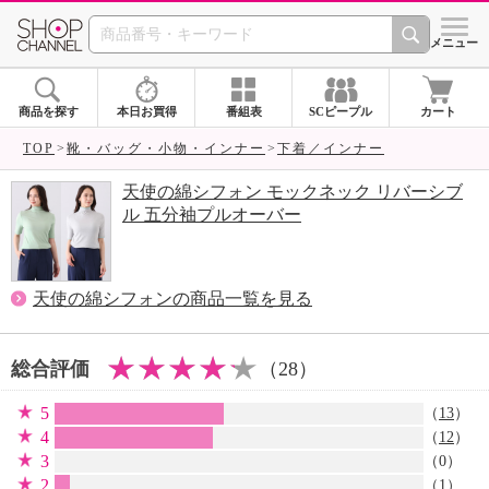
SHOP CHANNEL 
メニュー
商品を探す
本日お買得
番組表
SCピープル
カート
TOP
靴・バッグ・小物・インナー
下着／インナー
天使の綿シフォン モックネック リバーシブ
ル 五分袖プルオーバー
天使の綿シフォンの商品一覧を見る
総合評価
（28）
5
（
13
）
4
（
12
）
3
（0）
2
（
1
）