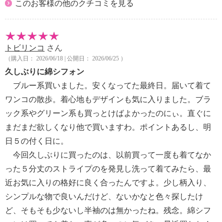
このお客様の他のクチコミを見る
トビリンコ
さん
（購入日： 2026/06/18 | 公開日： 2026/06/25 ）
久しぶりに綿シフォン
ブルー系買いました。安くなってた最終日。届いて着て
ワンコの散歩。着心地もデザインも気に入りました。ブラ
ック系やグリーン系も買っとけばよかったのにぃ。直ぐに
まだまだ欲しくなり他で買いますわ。ポイントあるし、明
日５の付く日に。
今回久しぶりに買ったのは、以前買って一度も着てなか
った５分丈のストライプのを発見し洗って着てみたら、最
近お気に入りの格好に良く合ったんですよ。少し柄入り、
シンプルな物で良いんだけど、ないかなと色々探したけ
ど、そもそも少ないし半袖のは無かったね。残念。綿シフ