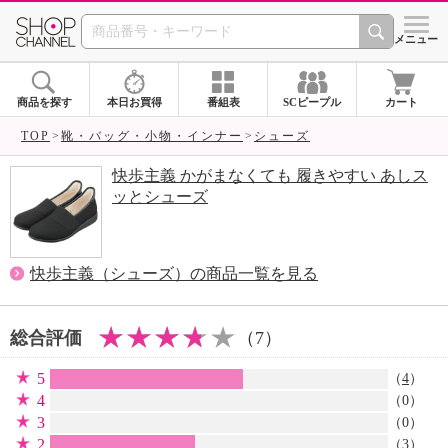
SHOP CHANNEL 
メニュー
商品を探す
本日お買得
番組表
SCピープル
カート
TOP
靴・バッグ・小物・インナー
シューズ
快歩主義 かがまなくても 履きやすい あしス
ッとシューズ
快歩主義（シューズ）の商品一覧を見る
総合評価
（7）
5
（
4
）
4
（0）
3
（0）
2
（
3
）