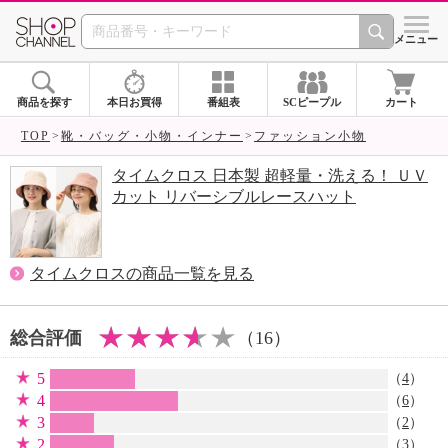
SHOP CHANNEL 
メニュー
商品を探す
本日お買得
番組表
SCピープル
カート
TOP
靴・バッグ・小物・インナー
ファッション小物
タイムクロス 日本製 超軽量・洗える！ ＵＶ
カット リバーシブルレースハット
タイムクロスの商品一覧を見る
総合評価
（16）
5
（
4
）
4
（
6
）
3
（
2
）
2
（
3
）