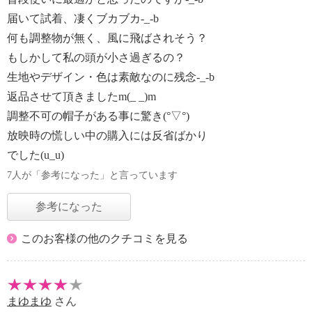
届いて試着、凄くブカブカ-_-b
何も調整物が無く、風に飛ばされそう？
もしかして私の頭が小さ過ぎるの？
生地やデザイン・色は素敵なのに残念-_-b
返品させて頂きましたm(_ _)m
調整不可の帽子がある事に驚き(°▽°)
放映時の慌しい中の購入には反省ばかり
でした(u_u)
7人が「参考になった」と言っています
参考になった
このお客様の他のクチコミを見る
まゆまゆ
さん