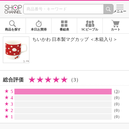
SHOP CHANNEL 
メニュー
商品を探す
本日お買得
番組表
SCピープル
カート
ちいかわ 日本製マグカップ ＜木箱入り＞
総合評価
（3）
5
（
3
）
4
（0）
3
（0）
2
（0）
1
（0）