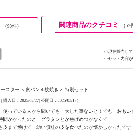
関連商品のクチコミ
ミ
（57
（93件）
※現在販売して
※セット内容が
トースター ＜食パン４枚焼き＞ 特別セット
| 購入日：2025/02/27| 公開日：2025/03/17）
。使っている人から聞いても 大した事ないと！でも おもい
時間かかったのと グラタンとか焦げめつかなくて
も皮まで焼けて 幼い頃鮭の皮を食べたのが懐かしかったです