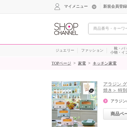
マイメニュー
新規会員登録
心おどる、瞬
靴・バ
ジュエリー
ファッション
小物・イ
SALE
>
>
TOPページ
家電
キッチン家電
アラジン 
焼き＞ 特
アラジン
商品ペ