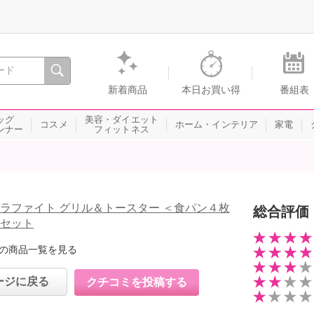
間を。通販・テレビショッピングのショップチャンネル
新着商品
本日お買い得
番組表
ッグ
美容・ダイエット
コスメ
ホーム・インテリア
家電
ンナー
フィットネス
グラファイト グリル＆トースター ＜食パン４枚
総合評価
別セット
の商品一覧を見る
ージに戻る
クチコミを投稿する