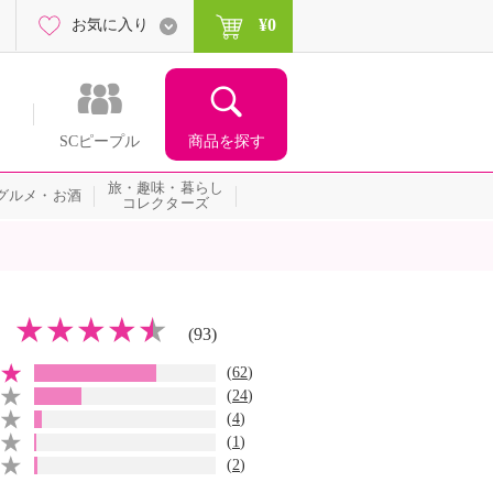
¥0
お気に入り
商品を探す
SCピープル
旅・趣味・暮らし
グルメ・お酒
コレクターズ
(93)
(
62
)
(
24
)
(
4
)
(
1
)
(
2
)