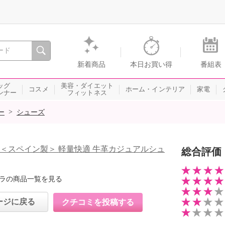
間を。通販・テレビショッピングのショップチャンネル
新着商品
本日お買い得
番組表
ッグ
美容・ダイエット
コスメ
ホーム・インテリア
家電
ンナー
フィットネス
>
ー
シューズ
 ＜スペイン製＞ 軽量快適 牛革カジュアルシュ
総合評価
ラの商品一覧を見る
ージに戻る
クチコミを投稿する