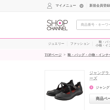
マイメニュー
新規会員登録
心おどる、瞬
靴・バ
ジュエリー
ファッション
小物・イ
SALE
>
TOPページ
靴・バッグ・小物・インナ
ジャングラ
ーズ
ジャング
商品ペ