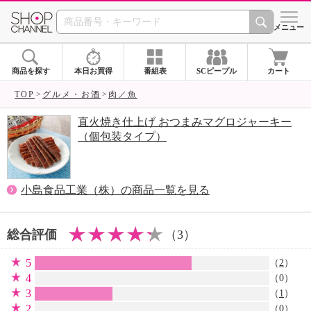
SHOP CHANNEL 
メニュー
商品を探す
本日お買得
番組表
SCピープル
カート
TOP
グルメ・お酒
肉／魚
直火焼き仕上げ おつまみマグロジャーキー
（個包装タイプ）
小島食品工業（株）の商品一覧を見る
総合評価
（3）
5
（
2
）
4
（0）
3
（
1
）
2
（0）