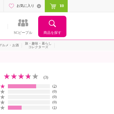
¥0
お気に入り
商品を探す
SCピープル
旅・趣味・暮らし
グルメ・お酒
コレクターズ
(3)
(
2
)
(0)
(0)
(0)
(
1
)