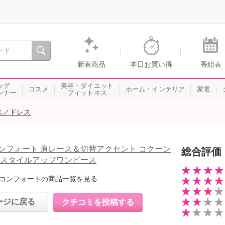
間を。通販・テレビショッピングのショップチャンネル
新着商品
本日お買い得
番組表
ッグ
美容・ダイエット
コスメ
ホーム・インテリア
家電
ンナー
フィットネス
ス／ドレス
ンフォート 肩レース＆切替アクセント コクーン
総合評価
 スタイルアップワンピース
コンフォートの商品一覧を見る
ージに戻る
クチコミを投稿する