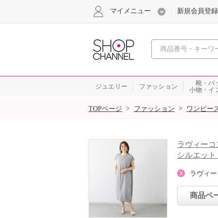
マイメニュー
新規会員登録
心おどる、瞬
靴・バ
ジュエリー
ファッション
小物・イ
SALE
>
>
TOPページ
ファッション
ワンピー
ラヴィーコ
シルエット
ラヴィー
商品ペ