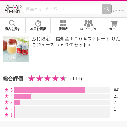
SHOP CHANNEL 
メニュー
商品を探す
本日お買得
番組表
SCピープル
カート
ふじ限定！ 信州産１００％ストレート りん
ごジュース ＜６０缶セット＞
総合評価
（114）
5
（
84
）
4
（
21
）
3
（
7
）
2
（
1
）
1
（
1
）