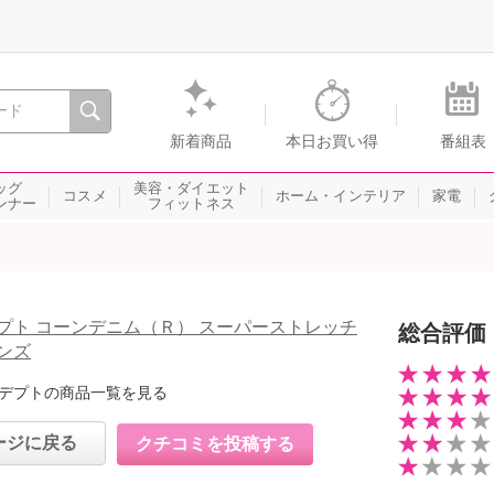
間を。通販・テレビショッピングのショップチャンネル
新着商品
本日お買い得
番組表
ッグ
美容・ダイエット
コスメ
ホーム・インテリア
家電
ンナー
フィットネス
プト コーンデニム（Ｒ） スーパーストレッチ
総合評価
ンズ
デプトの商品一覧を見る
ージに戻る
クチコミを投稿する