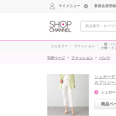
マイメニュー
新規会員登録
心おどる、瞬
靴・バ
ジュエリー
ファッション
小物・イ
SALE
>
>
TOPページ
ファッション
パンツ
シュガーデ
カプリジー
シュガー
商品ペ