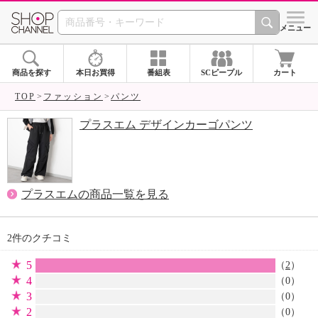
SHOP CHANNEL 
メニュー
商品を探す
本日お買得
番組表
SCピープル
カート
TOP
ファッション
パンツ
プラスエム デザインカーゴパンツ
プラスエムの商品一覧を見る
2件のクチコミ
5
（
2
）
4
（0）
3
（0）
2
（0）