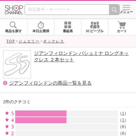
SHOP CHANNEL 
メニュー
商品を探す
本日お買得
番組表
SCピープル
カート
TOP
ジュエリー
ネックレス
ジアンフィロンドン パシュミナ ロングネッ
クレス ２本セット
ジアンフィロンドンの商品一覧を見る
2件のクチコミ
5
（
1
）
4
（
1
）
3
（0）
2
（0）