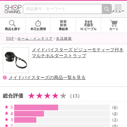
SHOP CHANNEL 
メニュー
商品を探す
本日お買得
番組表
SCピープル
カート
TOP
ホーム・インテリア
生活雑貨
メイドバイスターズ ビジューモティーフ付き
マルチホルダーストラップ
メイドバイスターズの商品一覧を見る
総合評価
（13）
5
（
6
）
4
（
4
）
3
（
3
）
2
（0）