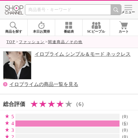
SHOP CHANNEL 
メニュー
商品を探す
本日お買得
番組表
SCピープル
カート
TOP
ファッション
関連商品／その他
イロプライム シンプル＆モード ネックレス
イロプライムの商品一覧を見る
総合評価
（6）
5
（0）
4
（
6
）
3
（0）
2
（0）