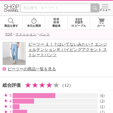
SHOP CHANNEL 
メニュー
商品を探す
本日お買得
番組表
SCピープル
カート
TOP
ファッション
パンツ
ピーツー え！？はいてないみたい？ エンジ
ェルテンションＲ パイピングアクセント ス
トレートパンツ
ピーツーの商品一覧を見る
総合評価
（12）
5
（
6
）
4
（
3
）
3
（
1
）
2
（
2
）