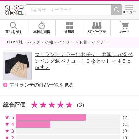
SHOP CHANNEL 
メニュー
商品を探す
本日お買得
番組表
SCピープル
カート
TOP
靴・バッグ・小物・インナー
下着／インナー
マリランテ カラーはお任せ！ お楽しみ袋 ベ
ンベルグ混 ペチコート３枚セット ＜４５ｃ
ｍ丈＞
マリランテの商品一覧を見る
総合評価
（3）
5
（
2
）
4
（
1
）
3
（0）
2
（0）