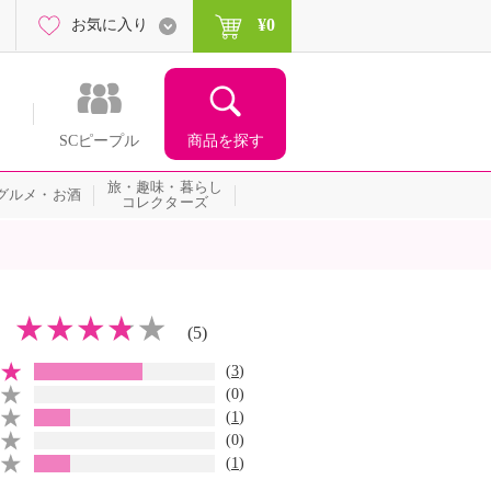
¥0
お気に入り
商品を探す
SCピープル
旅・趣味・暮らし
グルメ・お酒
コレクターズ
(5)
(
3
)
(0)
(
1
)
(0)
(
1
)