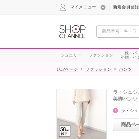
マイメニュー
新規会員登録
心おどる、瞬
靴・バ
ジュエリー
ファッション
小物・イ
SALE
>
>
TOPページ
ファッション
パンツ
ラ・シュシ
美脚パンツ
ラ・シュ
商品ペ