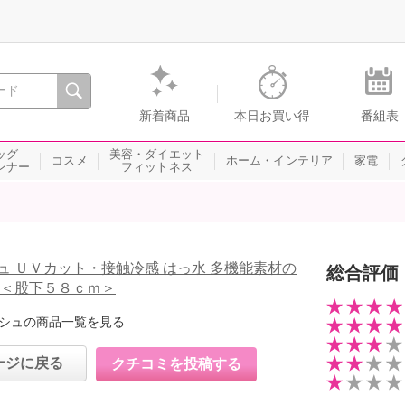
間を。通販・テレビショッピングのショップチャンネル
新着商品
本日お買い得
番組表
ッグ
美容・ダイエット
コスメ
ホーム・インテリア
家電
ンナー
フィットネス
ュ ＵＶカット・接触冷感 はっ水 多機能素材の
総合評価
 ＜股下５８ｃｍ＞
シュの商品一覧を見る
ージに戻る
クチコミを投稿する