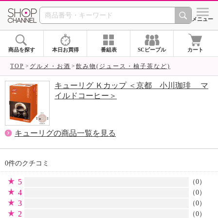
SHOP CHANNEL 
メニュー
商品を探す
本日お買得
番組表
SCピープル
カート
TOP
グルメ・お酒
飲み物(ジュース・柚子茶など)
キューリグ Ｋカップ ＜京都 小川珈琲 マ
イルドコーヒー＞
キューリグの商品一覧を見る
0件のクチコミ
5
（0）
4
（0）
3
（0）
2
（0）