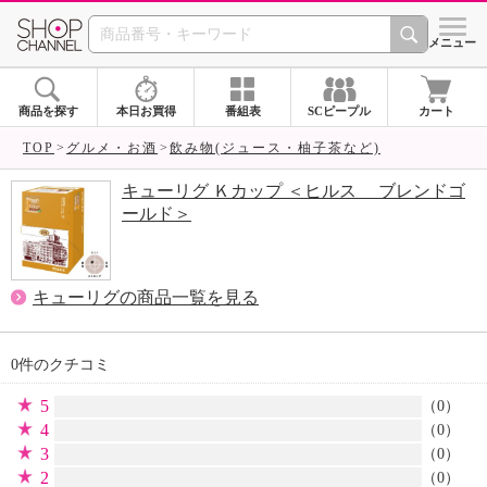
SHOP CHANNEL 
メニュー
商品を探す
本日お買得
番組表
SCピープル
カート
TOP
グルメ・お酒
飲み物(ジュース・柚子茶など)
キューリグ Ｋカップ ＜ヒルス ブレンドゴ
ールド＞
キューリグの商品一覧を見る
0件のクチコミ
5
（0）
4
（0）
3
（0）
2
（0）