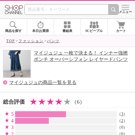
SHOP CHANNEL 
メニュー
商品を探す
本日お買得
番組表
SCピープル
カート
TOP
ファッション
パンツ
マイジュジュ 一枚で決まる！ インナー強撚
ポンチ オーバーシフォン レイヤードパンツ
マイジュジュの商品一覧を見る
総合評価
（6）
5
（
3
）
4
（
2
）
3
（0）
2
（0）