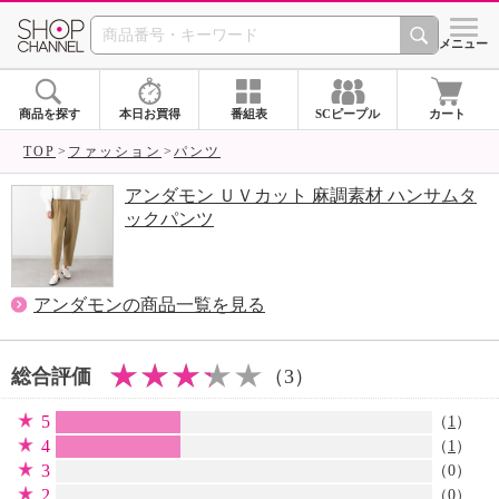
SHOP CHANNEL 
メニュー
商品を探す
本日お買得
番組表
SCピープル
カート
TOP
ファッション
パンツ
アンダモン ＵＶカット 麻調素材 ハンサムタ
ックパンツ
アンダモンの商品一覧を見る
総合評価
（3）
5
（
1
）
4
（
1
）
3
（0）
2
（0）