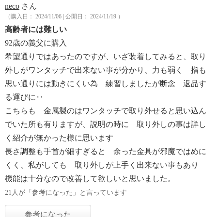
neco
さん
（購入日： 2024/11/06 | 公開日： 2024/11/19 ）
高齢者には難しい
92歳の義父に購入
希望通りではあったのですが、いざ装着してみると、取り
外しがワンタッチで出来ない事が分かり、力も弱く 指も
思い通りには動きにくい為 練習しましたが断念 返品す
る運びに‥
こちらも 金属製のはワンタッチで取り外せると思い込ん
でいた所も有りますが、説明の時に 取り外しの事は詳し
く紹介が無かった様に思います
長さ調整も手首が細すぎると 余った金具が邪魔ではめに
くく、私がしても 取り外しが上手く出来ない事もあり
機能は十分なので改善して欲しいと思いました。
21人が「参考になった」と言っています
参考になった