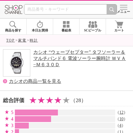
SHOP CHANNEL 
メニュー
商品を探す
本日お買得
番組表
SCピープル
カート
TOP
家電
時計
カシオ “ウェーブセプター” タフソーラー＆
マルチバンド６ 電波ソーラー腕時計 ＷＶＡ
−Ｍ６３０Ｄ
カシオの商品一覧を見る
総合評価
（28）
5
（
12
）
4
（
10
）
3
（
4
）
2
（
1
）