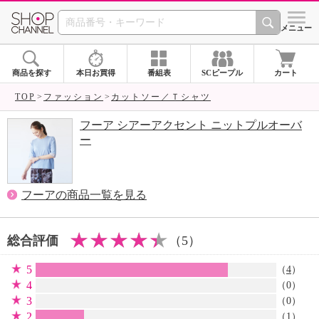
SHOP CHANNEL 
メニュー
商品を探す
本日お買得
番組表
SCピープル
カート
TOP
ファッション
カットソー／Ｔシャツ
フーア シアーアクセント ニットプルオーバ
ー
フーアの商品一覧を見る
総合評価
（5）
5
（
4
）
4
（0）
3
（0）
2
（
1
）