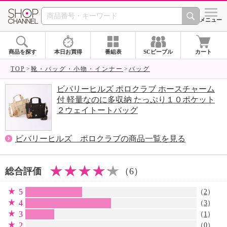
SHOP CHANNEL 
メニュー
商品を探す
本日お買得
番組表
SCピープル
カート
TOP
靴・バッグ・小物・インナー
バッグ
ビバリーヒルズ ポロクラブ ホースチャーム
付 軽量なのに多収納 たっぷり１０ポケット
２ウェイトートバッグ
ビバリーヒルズ ポロクラブの商品一覧を見る
総合評価
（6）
5
（
2
）
4
（
3
）
3
（
1
）
2
（0）