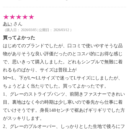
あい
さん
（購入日： 2026/03/05 | 公開日： 2026/03/12 ）
買ってよかった
はじめてのブランドでしたが、口コミで使いやすそうな品
物がありそうな良い評価だったのとコスパ的にお得な感じ
で、思いきって購入しました。どれもシンプルで無難に着
れるものばかり、サイズは普段上が
M〜L、下がL〜LLサイズで迷ってLサイズにしましたが、
ちょうどよく当たりでした。買ってよかったです。
1、グレーのストライプパンツ、前開きファスナーできれい
目。裏地はなく今の時期は少し寒いので春先から仕事に着
ていけそうです。身長148センチで裾あげギリギリでした方
がスッキリします。
2、グレーのプルオーバー、しっかりとした生地で後ろにフ