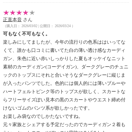
正直本音
さん
（購入日： 2026/03/02 | 公開日： 2026/03/24 ）
可もなく不可もなく。
楽しみにしてましたが、今年の流行りの色系ははいってな
くて、誰かも口コミに書いてた白の薄い透け感なカーディ
ガン、朱色に近い赤いしっかりした夏もオッケイなニット
素材のカーディガン(コーデイガン)、ダークグレーのチュニ
ックのトップスにそれと合いそうなダークグレーに縦じま
が入ったパンツでした。色的には個人的には薄いブルーや
ハートフェルトピンク等のトップスが欲しく、スカートな
らフリーサイズぽい見本の黒のスカートやウエスト締め付
けないゴムのパンツ系が欲しかったです。
お楽しみ袋なのでしかたないですね。
元々家族とシェアする予定だったのでカーディガン２着も