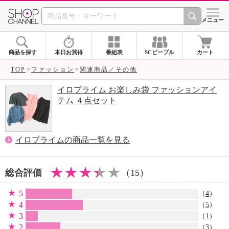
SHOP CHANNEL 
メニュー
商品を探す
本日お買得
番組表
SCピープル
カート
TOP
ファッション
関連商品／その他
イロプライム お楽しみ袋 ファッションアイ
テム ４点セット
イロプライムの商品一覧を見る
総合評価
（15）
5
（
4
）
4
（
5
）
3
（
1
）
2
（
3
）