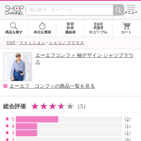
SHOP CHANNEL 
メニュー
商品を探す
本日お買得
番組表
SCピープル
カート
TOP
ファッション
シャツ／ブラウス
エーエフコンフィ 袖デザイン シャツブラウ
ス
エーエフ コンフィの商品一覧を見る
総合評価
（5）
5
（
2
）
4
（
1
）
3
（
1
）
2
（0）